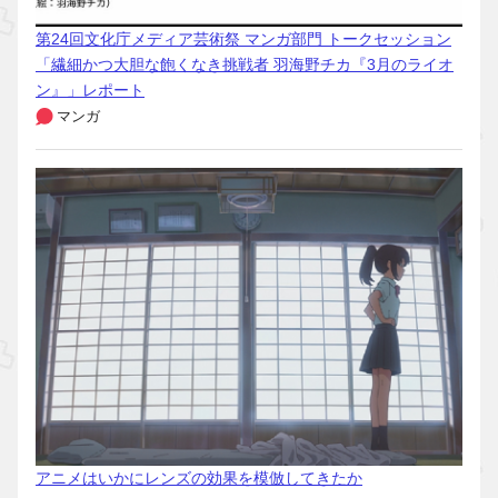
第24回文化庁メディア芸術祭 マンガ部門 トークセッション
「繊細かつ大胆な飽くなき挑戦者 羽海野チカ『3月のライオ
ン』」レポート
マンガ
アニメはいかにレンズの効果を模倣してきたか