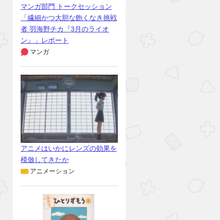
マンガ部門 トークセッション
「繊細かつ大胆な飽くなき挑戦
者 羽海野チカ『3月のライオ
ン』」レポート
マンガ
アニメはいかにレンズの効果を
模倣してきたか
アニメーション