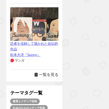
読者を信頼して描かれた自伝的
作品
松本大洋『Sunny』
マンガ
一覧を見る
テーマタグ一覧
教育とメディア芸術
社会のなかのメディア芸術