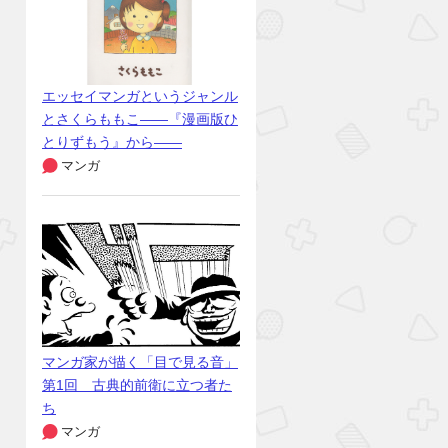
エッセイマンガというジャンル
とさくらももこ――『漫画版ひ
とりずもう』から――
マンガ
マンガ家が描く「目で見る音」
第1回 古典的前衛に立つ者た
ち
マンガ