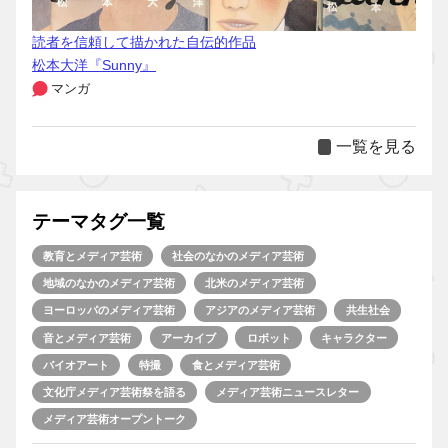
読者を信頼して描かれた自伝的作品
松本大洋『Sunny』
マンガ
一覧を見る
テーマタグ一覧
教育とメディア芸術
社会のなかのメディア芸術
地域のなかのメディア芸術
北米のメディア芸術
ヨーロッパのメディア芸術
アジアのメディア芸術
共生社会
音とメディア芸術
アーカイブ
ロボット
キャラクター
バイオアート
特撮
食とメディア芸術
文化庁メディア芸術祭を語る
メディア芸術ニュースレター
メディア芸術オープントーク