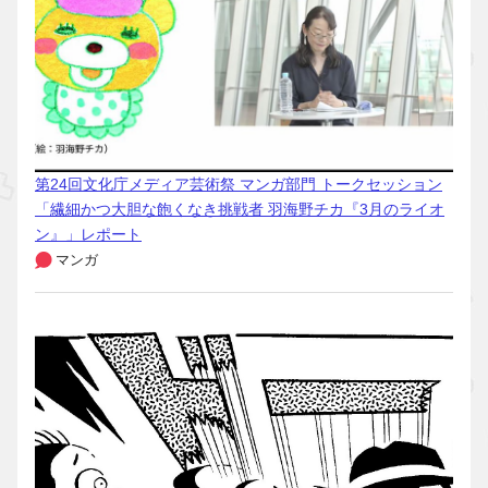
第24回文化庁メディア芸術祭 マンガ部門 トークセッション
「繊細かつ大胆な飽くなき挑戦者 羽海野チカ『3月のライオ
ン』」レポート
マンガ