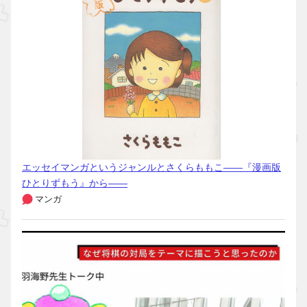
エッセイマンガというジャンルとさくらももこ――『漫画版
ひとりずもう』から――
マンガ