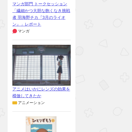
マンガ部門 トークセッション
「繊細かつ大胆な飽くなき挑戦
者 羽海野チカ『3月のライオ
ン』」レポート
マンガ
アニメはいかにレンズの効果を
模倣してきたか
アニメーション