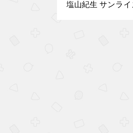
塩山紀生 サンラ