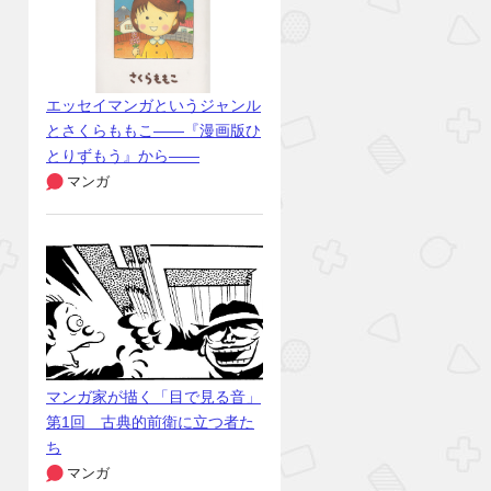
エッセイマンガというジャンル
とさくらももこ――『漫画版ひ
とりずもう』から――
マンガ
マンガ家が描く「目で見る音」
第1回 古典的前衛に立つ者た
ち
マンガ