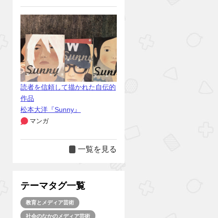
読者を信頼して描かれた自伝的
作品
松本大洋『Sunny』
マンガ
一覧を見る
テーマタグ一覧
教育とメディア芸術
社会のなかのメディア芸術