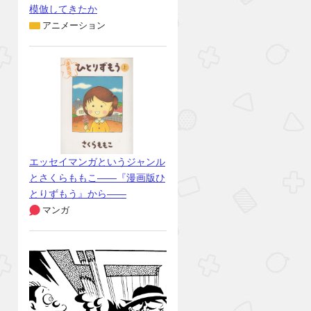
模倣してきたか
アニメーション
エッセイマンガというジャンル
とさくらももこ――『漫画版ひ
とりずもう』から――
マンガ