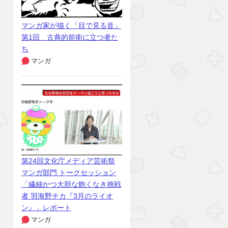
マンガ家が描く「目で見る音」
第1回 古典的前衛に立つ者た
ち
マンガ
第24回文化庁メディア芸術祭
マンガ部門 トークセッション
「繊細かつ大胆な飽くなき挑戦
者 羽海野チカ『3月のライオ
ン』」レポート
マンガ