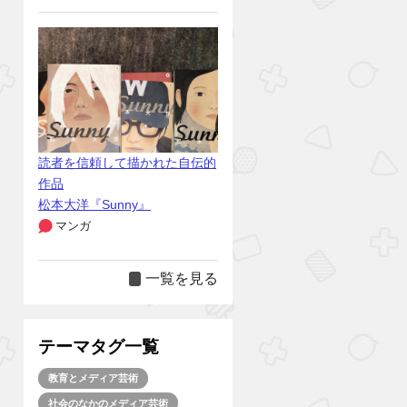
読者を信頼して描かれた自伝的
作品
松本大洋『Sunny』
マンガ
一覧を見る
テーマタグ一覧
教育とメディア芸術
社会のなかのメディア芸術