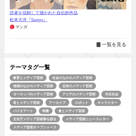
読者を信頼して描かれた自伝的作品
松本大洋『Sunny』
マンガ
一覧を見る
テーマタグ一覧
教育とメディア芸術
社会のなかのメディア芸術
地域のなかのメディア芸術
北米のメディア芸術
ヨーロッパのメディア芸術
アジアのメディア芸術
共生社会
音とメディア芸術
アーカイブ
ロボット
キャラクター
バイオアート
特撮
食とメディア芸術
文化庁メディア芸術祭を語る
メディア芸術ニュースレター
メディア芸術オープントーク