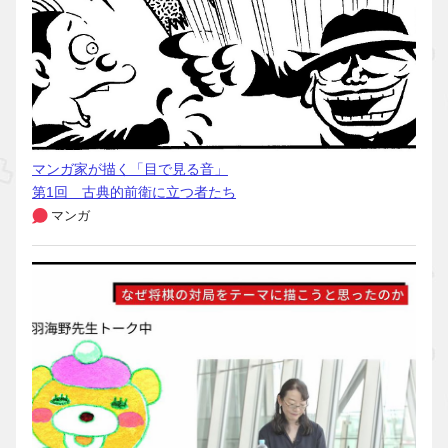
マンガ家が描く「目で見る音」
第1回 古典的前衛に立つ者たち
マンガ