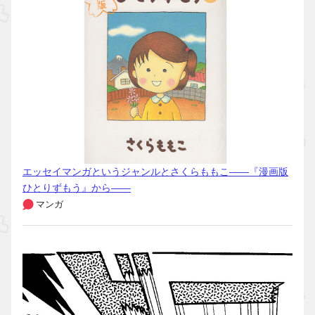
エッセイマンガというジャンルとさくらももこ――『漫画版
ひとりずもう』から――
マンガ