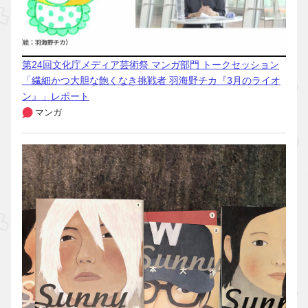
第24回文化庁メディア芸術祭 マンガ部門 トークセッション
「繊細かつ大胆な飽くなき挑戦者 羽海野チカ『3月のライオ
ン』」レポート
マンガ