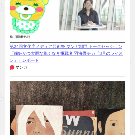
第24回文化庁メディア芸術祭 マンガ部門 トークセッション
「繊細かつ大胆な飽くなき挑戦者 羽海野チカ『3月のライオ
ン』」レポート
マンガ