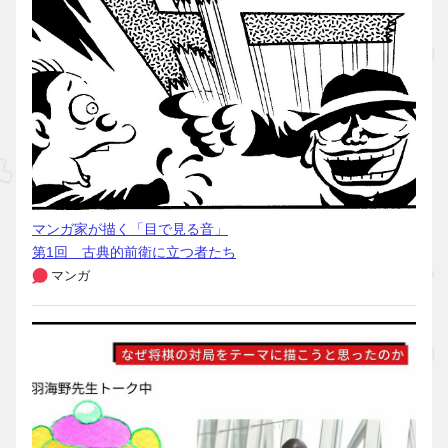
マンガ家が描く「目で見る音」
第1回 古典的前衛に立つ者たち
マンガ