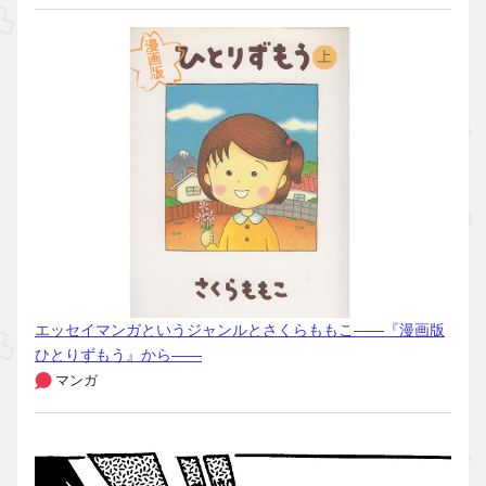
エッセイマンガというジャンルとさくらももこ――『漫画版
ひとりずもう』から――
マンガ