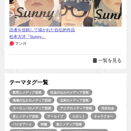
読者を信頼して描かれた自伝的作品
松本大洋『Sunny』
マンガ
一覧を見る
テーマタグ一覧
教育とメディア芸術
社会のなかのメディア芸術
地域のなかのメディア芸術
北米のメディア芸術
ヨーロッパのメディア芸術
アジアのメディア芸術
共生社会
音とメディア芸術
アーカイブ
ロボット
キャラクター
バイオアート
特撮
食とメディア芸術