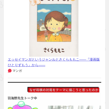
エッセイマンガというジャンルとさくらももこ――『漫画版
ひとりずもう』から――
マンガ