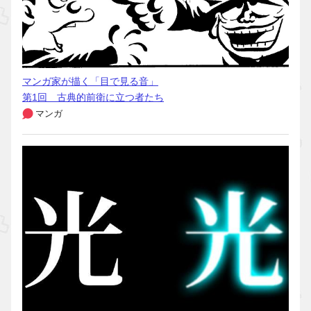
マンガ家が描く「目で見る音」
第1回 古典的前衛に立つ者たち
マンガ