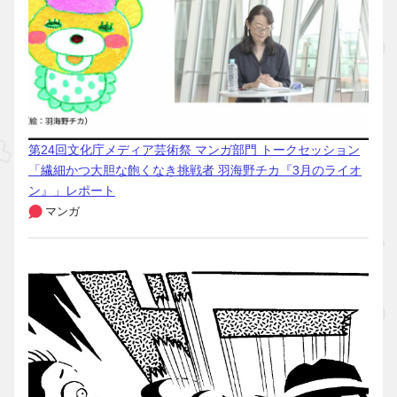
第24回文化庁メディア芸術祭 マンガ部門 トークセッション
「繊細かつ大胆な飽くなき挑戦者 羽海野チカ『3月のライオ
ン』」レポート
マンガ