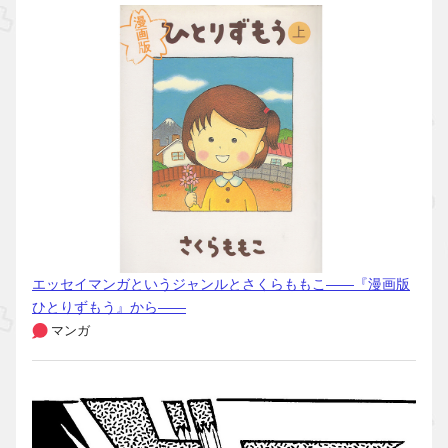
エッセイマンガというジャンルとさくらももこ――『漫画版
ひとりずもう』から――
マンガ