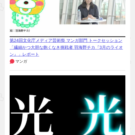
第24回文化庁メディア芸術祭 マンガ部門 トークセッション
「繊細かつ大胆な飽くなき挑戦者 羽海野チカ『3月のライオ
ン』」レポート
マンガ