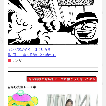
マンガ家が描く「目で見る音」
第1回 古典的前衛に立つ者たち
マンガ