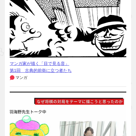
マンガ家が描く「目で見る音」
第1回 古典的前衛に立つ者たち
マンガ