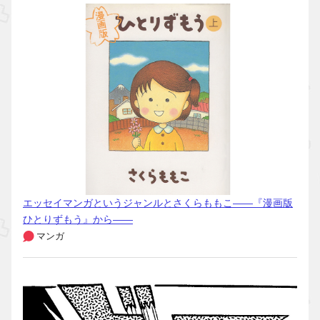
エッセイマンガというジャンルとさくらももこ――『漫画版
ひとりずもう』から――
マンガ