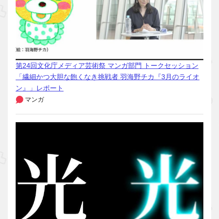
第24回文化庁メディア芸術祭 マンガ部門 トークセッション
「繊細かつ大胆な飽くなき挑戦者 羽海野チカ『3月のライオ
ン』」レポート
マンガ