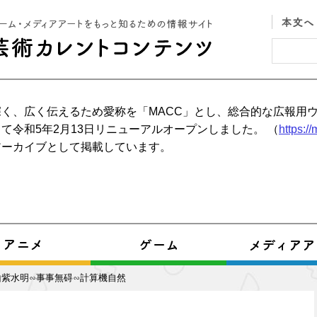
く、広く伝えるため愛称を「MACC」とし、総合的な広報用
て令和5年2月13日リニューアルオープンしました。 （
https:/
アーカイブとして掲載しています。
山紫水明∽事事無碍∽計算機自然