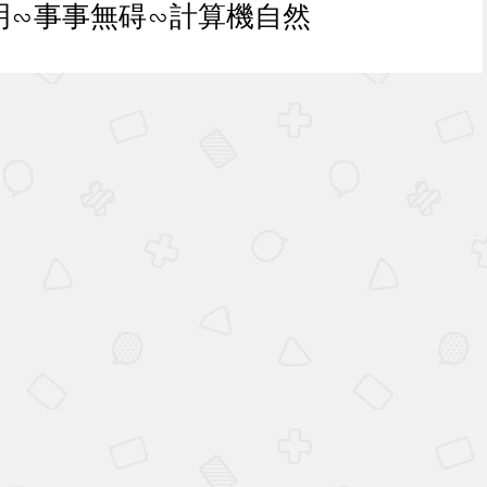
明∽事事無碍∽計算機自然