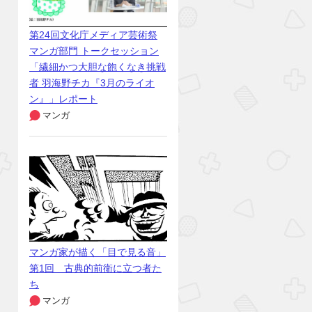
第24回文化庁メディア芸術祭
マンガ部門 トークセッション
「繊細かつ大胆な飽くなき挑戦
者 羽海野チカ『3月のライオ
ン』」レポート
マンガ
マンガ家が描く「目で見る音」
第1回 古典的前衛に立つ者た
ち
マンガ