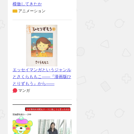
模倣してきたか
アニメーション
エッセイマンガというジャンル
とさくらももこ――『漫画版ひ
とりずもう』から――
マンガ