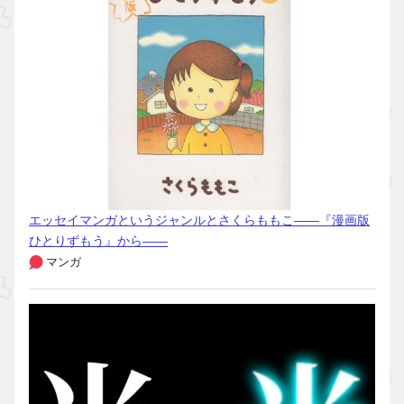
エッセイマンガというジャンルとさくらももこ――『漫画版
ひとりずもう』から――
マンガ