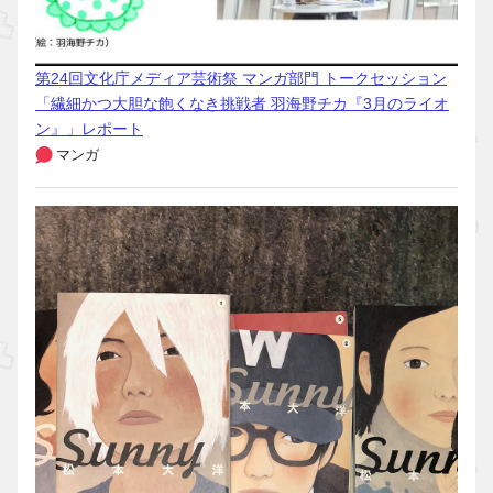
第24回文化庁メディア芸術祭 マンガ部門 トークセッション
「繊細かつ大胆な飽くなき挑戦者 羽海野チカ『3月のライオ
ン』」レポート
マンガ