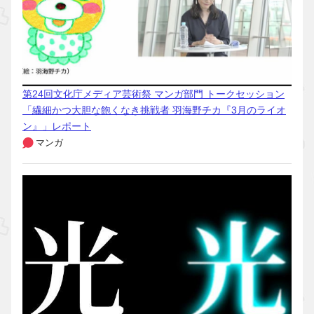
第24回文化庁メディア芸術祭 マンガ部門 トークセッション
「繊細かつ大胆な飽くなき挑戦者 羽海野チカ『3月のライオ
ン』」レポート
マンガ