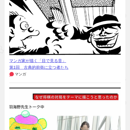
マンガ家が描く「目で見る音」
第1回 古典的前衛に立つ者たち
マンガ