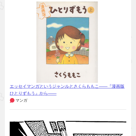
エッセイマンガというジャンルとさくらももこ――『漫画版
ひとりずもう』から――
マンガ