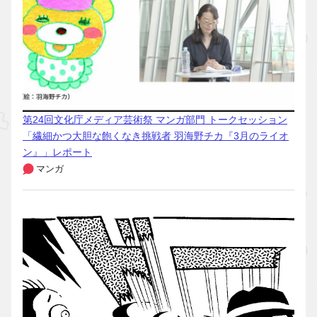
第24回文化庁メディア芸術祭 マンガ部門 トークセッション
「繊細かつ大胆な飽くなき挑戦者 羽海野チカ『3月のライオ
ン』」レポート
マンガ