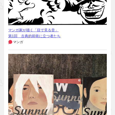
マンガ家が描く「目で見る音」
第1回 古典的前衛に立つ者たち
マンガ