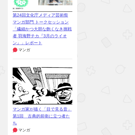
第24回文化庁メディア芸術祭
マンガ部門 トークセッション
「繊細かつ大胆な飽くなき挑戦
者 羽海野チカ『3月のライオ
ン』」レポート
マンガ
マンガ家が描く「目で見る音」
第1回 古典的前衛に立つ者た
ち
マンガ