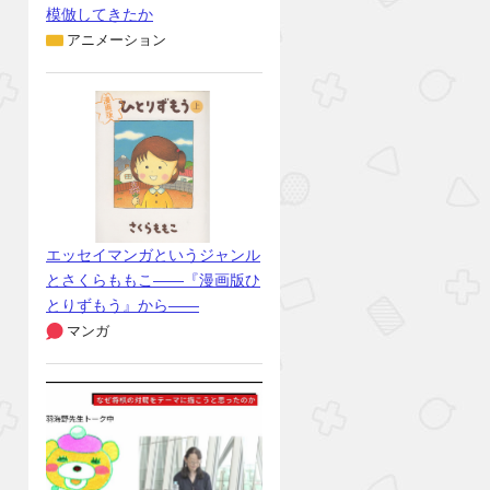
模倣してきたか
アニメーション
エッセイマンガというジャンル
とさくらももこ――『漫画版ひ
とりずもう』から――
マンガ