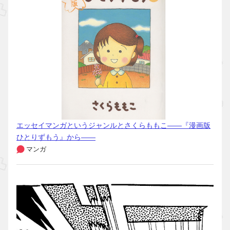
エッセイマンガというジャンルとさくらももこ――『漫画版
ひとりずもう』から――
マンガ