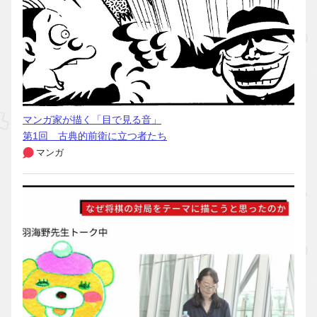
マンガ家が描く「目で見る音」
第1回 古典的前衛に立つ者たち
マンガ