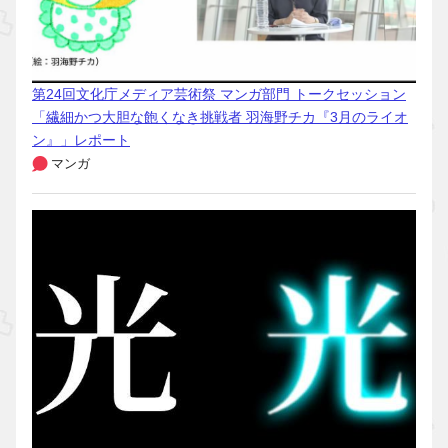
第24回文化庁メディア芸術祭 マンガ部門 トークセッション
「繊細かつ大胆な飽くなき挑戦者 羽海野チカ『3月のライオ
ン』」レポート
マンガ