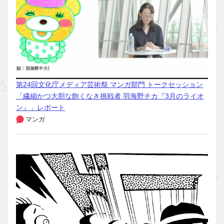
第24回文化庁メディア芸術祭 マンガ部門 トークセッション
「繊細かつ大胆な飽くなき挑戦者 羽海野チカ『3月のライオ
ン』」レポート
マンガ