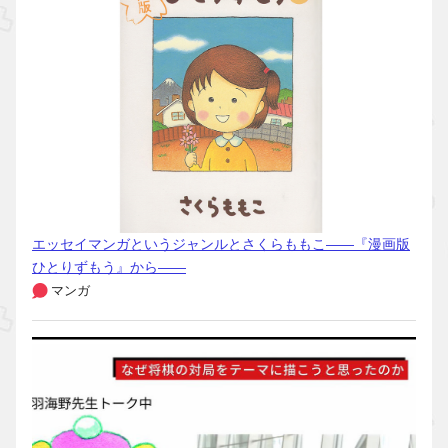
エッセイマンガというジャンルとさくらももこ――『漫画版
ひとりずもう』から――
マンガ