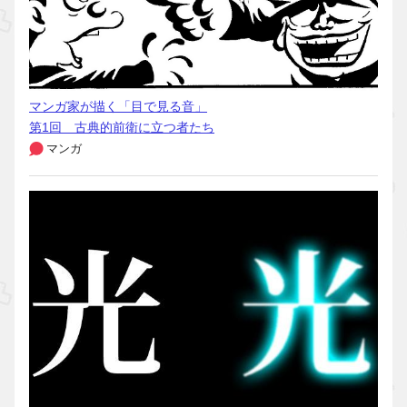
マンガ家が描く「目で見る音」
第1回 古典的前衛に立つ者たち
マンガ