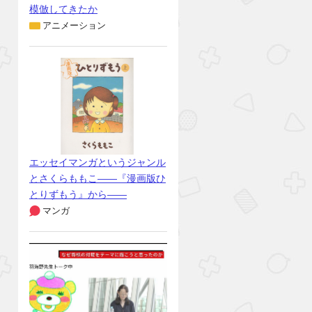
模倣してきたか
アニメーション
エッセイマンガというジャンル
とさくらももこ――『漫画版ひ
とりずもう』から――
マンガ