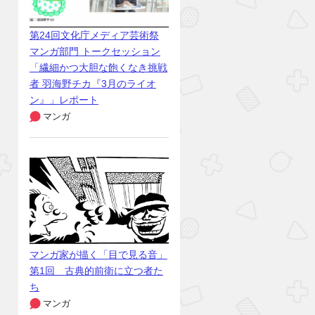
第24回文化庁メディア芸術祭
マンガ部門 トークセッション
「繊細かつ大胆な飽くなき挑戦
者 羽海野チカ『3月のライオ
ン』」レポート
マンガ
マンガ家が描く「目で見る音」
第1回 古典的前衛に立つ者た
ち
マンガ