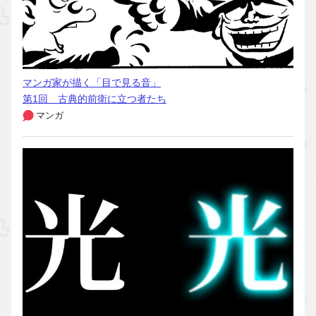
マンガ家が描く「目で見る音」
第1回 古典的前衛に立つ者たち
マンガ