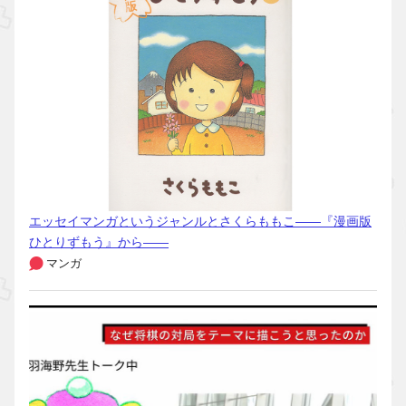
エッセイマンガというジャンルとさくらももこ――『漫画版
ひとりずもう』から――
マンガ