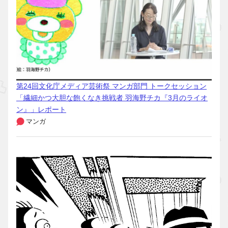
第24回文化庁メディア芸術祭 マンガ部門 トークセッション
「繊細かつ大胆な飽くなき挑戦者 羽海野チカ『3月のライオ
ン』」レポート
マンガ