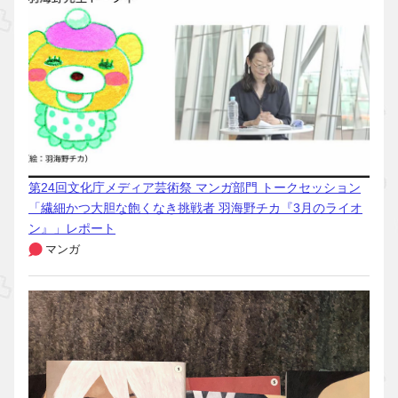
第24回文化庁メディア芸術祭 マンガ部門 トークセッション
「繊細かつ大胆な飽くなき挑戦者 羽海野チカ『3月のライオ
ン』」レポート
マンガ