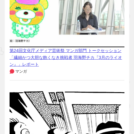
第24回文化庁メディア芸術祭 マンガ部門 トークセッション
「繊細かつ大胆な飽くなき挑戦者 羽海野チカ『3月のライオ
ン』」レポート
マンガ