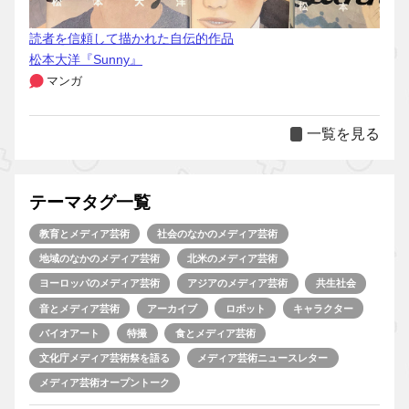
読者を信頼して描かれた自伝的作品
松本大洋『Sunny』
マンガ
一覧を見る
テーマタグ一覧
教育とメディア芸術
社会のなかのメディア芸術
地域のなかのメディア芸術
北米のメディア芸術
ヨーロッパのメディア芸術
アジアのメディア芸術
共生社会
音とメディア芸術
アーカイブ
ロボット
キャラクター
バイオアート
特撮
食とメディア芸術
文化庁メディア芸術祭を語る
メディア芸術ニュースレター
メディア芸術オープントーク