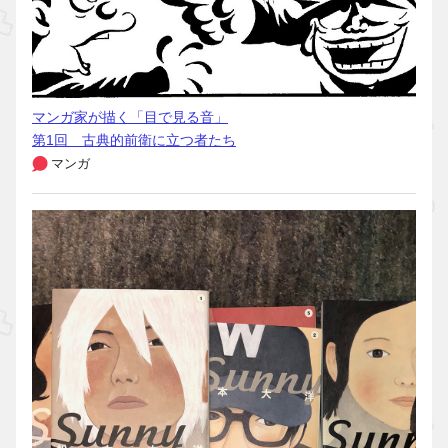
マンガ家が描く「目で見る音」
第1回 古典的前衛に立つ者たち
マンガ