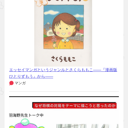
エッセイマンガというジャンルとさくらももこ――『漫画版
ひとりずもう』から――
マンガ