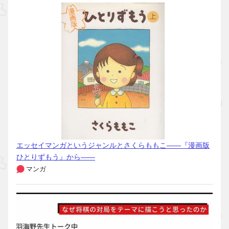
エッセイマンガというジャンルとさくらももこ――『漫画版
ひとりずもう』から――
マンガ