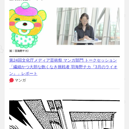
第24回文化庁メディア芸術祭 マンガ部門 トークセッション
「繊細かつ大胆な飽くなき挑戦者 羽海野チカ『3月のライオ
ン』」レポート
マンガ