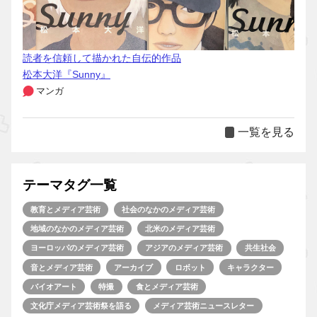
読者を信頼して描かれた自伝的作品
松本大洋『Sunny』
マンガ
一覧を見る
テーマタグ一覧
教育とメディア芸術
社会のなかのメディア芸術
地域のなかのメディア芸術
北米のメディア芸術
ヨーロッパのメディア芸術
アジアのメディア芸術
共生社会
音とメディア芸術
アーカイブ
ロボット
キャラクター
バイオアート
特撮
食とメディア芸術
文化庁メディア芸術祭を語る
メディア芸術ニュースレター