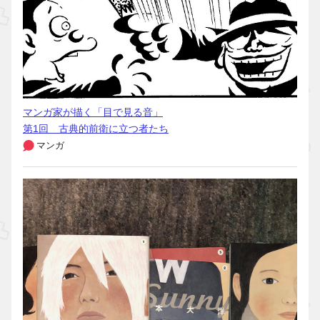
マンガ家が描く「目で見る音」
第1回 古典的前衛に立つ者たち
マンガ