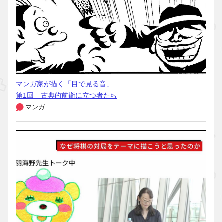
マンガ家が描く「目で見る音」
第1回 古典的前衛に立つ者たち
マンガ