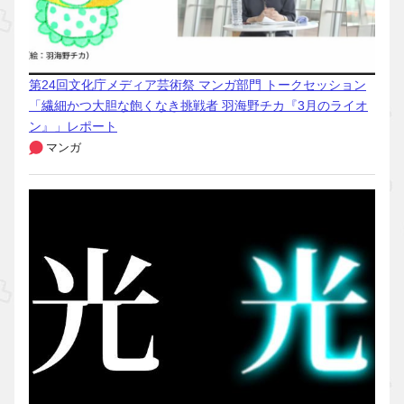
第24回文化庁メディア芸術祭 マンガ部門 トークセッション
「繊細かつ大胆な飽くなき挑戦者 羽海野チカ『3月のライオ
ン』」レポート
マンガ