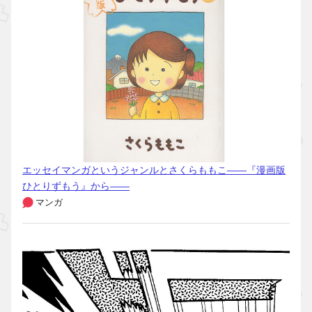
エッセイマンガというジャンルとさくらももこ――『漫画版
ひとりずもう』から――
マンガ