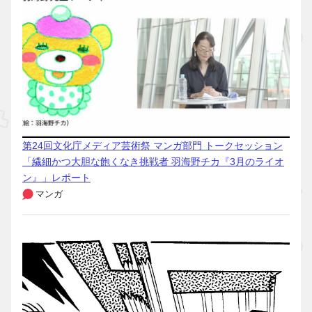
第24回文化庁メディア芸術祭 マンガ部門 トークセッション
「繊細かつ大胆な飽くなき挑戦者 羽海野チカ『3月のライオ
ン』」レポート
マンガ