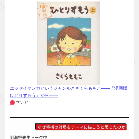
エッセイマンガというジャンルとさくらももこ――『漫画版
ひとりずもう』から――
マンガ