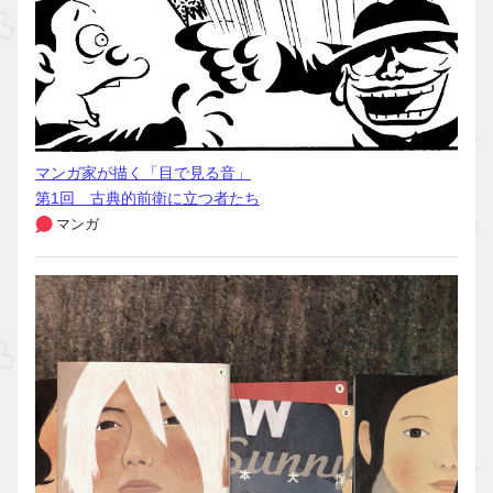
マンガ家が描く「目で見る音」
第1回 古典的前衛に立つ者たち
マンガ