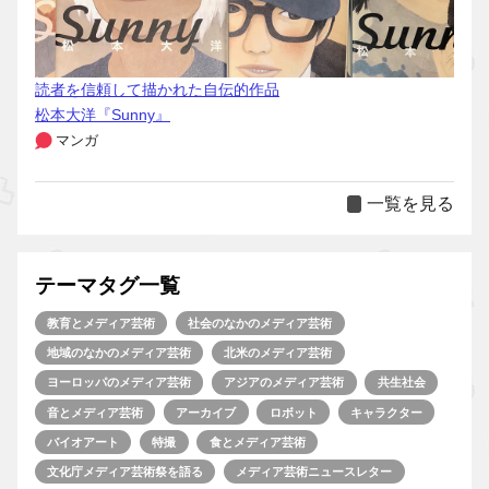
読者を信頼して描かれた自伝的作品
松本大洋『Sunny』
マンガ
一覧を見る
テーマタグ一覧
教育とメディア芸術
社会のなかのメディア芸術
地域のなかのメディア芸術
北米のメディア芸術
ヨーロッパのメディア芸術
アジアのメディア芸術
共生社会
音とメディア芸術
アーカイブ
ロボット
キャラクター
バイオアート
特撮
食とメディア芸術
文化庁メディア芸術祭を語る
メディア芸術ニュースレター