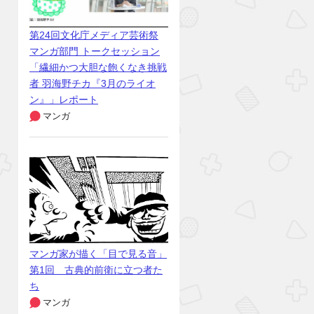
第24回文化庁メディア芸術祭
マンガ部門 トークセッション
「繊細かつ大胆な飽くなき挑戦
者 羽海野チカ『3月のライオ
ン』」レポート
マンガ
マンガ家が描く「目で見る音」
第1回 古典的前衛に立つ者た
ち
マンガ