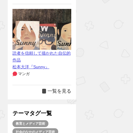
読者を信頼して描かれた自伝的
作品
松本大洋『Sunny』
マンガ
一覧を見る
テーマタグ一覧
教育とメディア芸術
社会のなかのメディア芸術