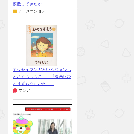
模倣してきたか
アニメーション
エッセイマンガというジャンル
とさくらももこ――『漫画版ひ
とりずもう』から――
マンガ