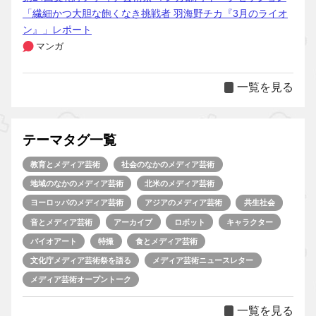
「繊細かつ大胆な飽くなき挑戦者 羽海野チカ『3月のライオ
ン』」レポート
マンガ
一覧を見る
テーマタグ一覧
教育とメディア芸術
社会のなかのメディア芸術
地域のなかのメディア芸術
北米のメディア芸術
ヨーロッパのメディア芸術
アジアのメディア芸術
共生社会
音とメディア芸術
アーカイブ
ロボット
キャラクター
バイオアート
特撮
食とメディア芸術
文化庁メディア芸術祭を語る
メディア芸術ニュースレター
メディア芸術オープントーク
一覧を見る