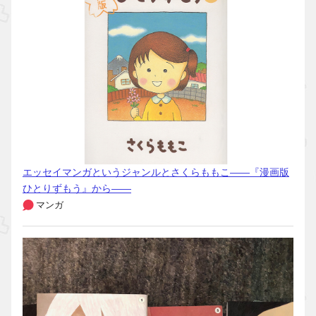
エッセイマンガというジャンルとさくらももこ――『漫画版
ひとりずもう』から――
マンガ