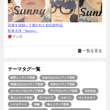
読者を信頼して描かれた自伝的作品
松本大洋『Sunny』
マンガ
一覧を見る
テーマタグ一覧
教育とメディア芸術
社会のなかのメディア芸術
地域のなかのメディア芸術
北米のメディア芸術
ヨーロッパのメディア芸術
アジアのメディア芸術
共生社会
音とメディア芸術
アーカイブ
ロボット
キャラクター
バイオアート
特撮
食とメディア芸術