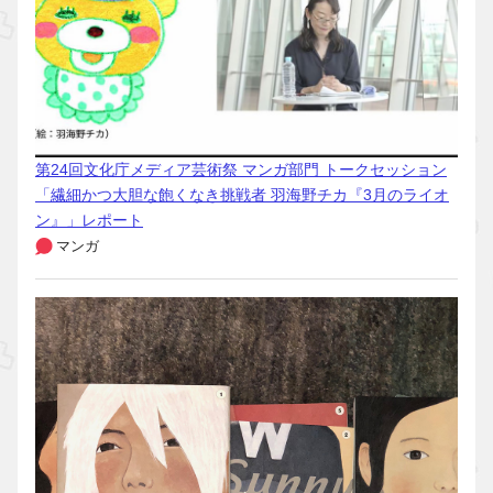
第24回文化庁メディア芸術祭 マンガ部門 トークセッション
「繊細かつ大胆な飽くなき挑戦者 羽海野チカ『3月のライオ
ン』」レポート
マンガ