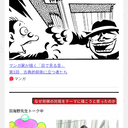
マンガ家が描く「目で見る音」
第1回 古典的前衛に立つ者たち
マンガ