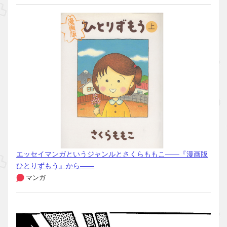
エッセイマンガというジャンルとさくらももこ――『漫画版
ひとりずもう』から――
マンガ