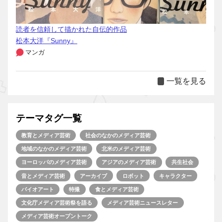
読者を信頼して描かれた自伝的作品
松本大洋『Sunny』
マンガ
一覧を見る
テーマタグ一覧
教育とメディア芸術
社会のなかのメディア芸術
地域のなかのメディア芸術
北米のメディア芸術
ヨーロッパのメディア芸術
アジアのメディア芸術
共生社会
音とメディア芸術
アーカイブ
ロボット
キャラクター
バイオアート
特撮
食とメディア芸術
文化庁メディア芸術祭を語る
メディア芸術ニュースレター
メディア芸術オープントーク