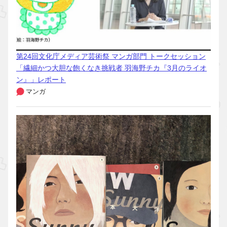
第24回文化庁メディア芸術祭 マンガ部門 トークセッション
「繊細かつ大胆な飽くなき挑戦者 羽海野チカ『3月のライオ
ン』」レポート
マンガ