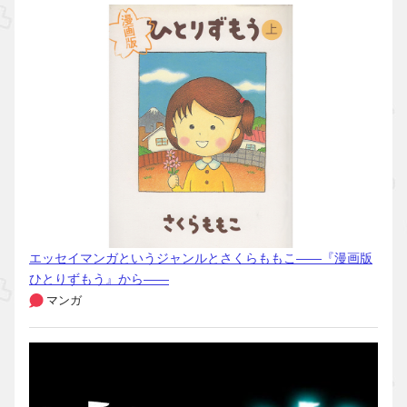
エッセイマンガというジャンルとさくらももこ――『漫画版
ひとりずもう』から――
マンガ