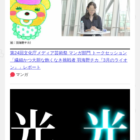
第24回文化庁メディア芸術祭 マンガ部門 トークセッション
「繊細かつ大胆な飽くなき挑戦者 羽海野チカ『3月のライオ
ン』」レポート
マンガ