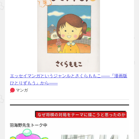
エッセイマンガというジャンルとさくらももこ――『漫画版
ひとりずもう』から――
マンガ