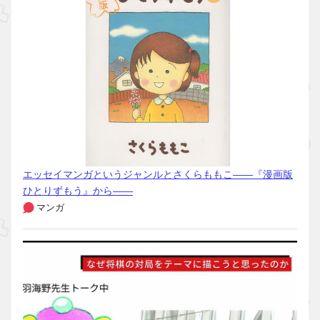
エッセイマンガというジャンルとさくらももこ――『漫画版
ひとりずもう』から――
マンガ