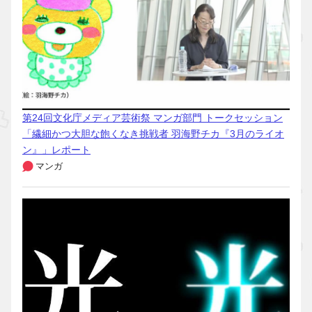
第24回文化庁メディア芸術祭 マンガ部門 トークセッション
「繊細かつ大胆な飽くなき挑戦者 羽海野チカ『3月のライオ
ン』」レポート
マンガ