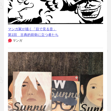
マンガ家が描く「目で見る音」
第1回 古典的前衛に立つ者たち
マンガ