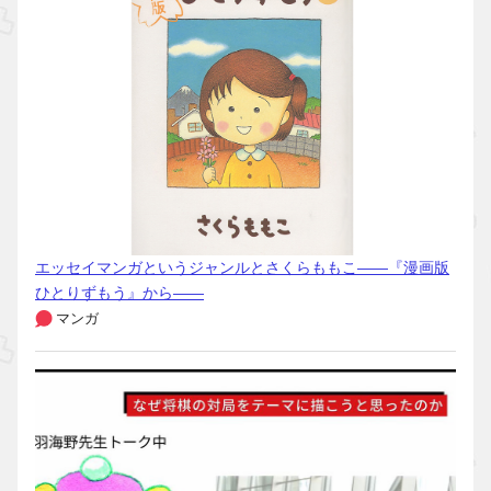
エッセイマンガというジャンルとさくらももこ――『漫画版
ひとりずもう』から――
マンガ