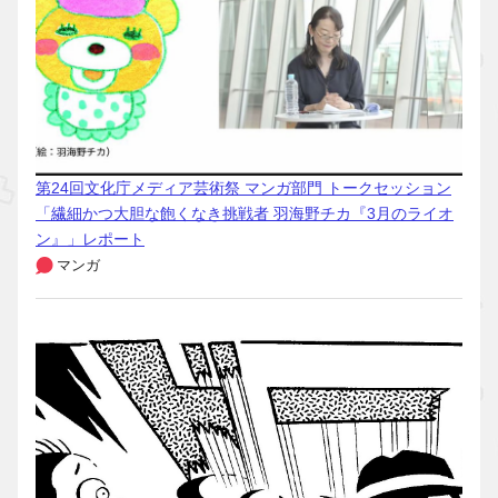
第24回文化庁メディア芸術祭 マンガ部門 トークセッション
「繊細かつ大胆な飽くなき挑戦者 羽海野チカ『3月のライオ
ン』」レポート
マンガ