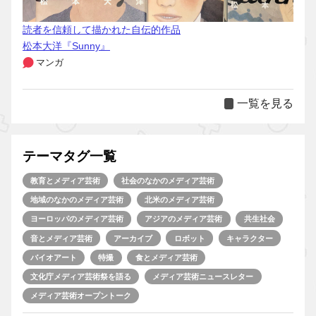
読者を信頼して描かれた自伝的作品
松本大洋『Sunny』
マンガ
一覧を見る
テーマタグ一覧
教育とメディア芸術
社会のなかのメディア芸術
地域のなかのメディア芸術
北米のメディア芸術
ヨーロッパのメディア芸術
アジアのメディア芸術
共生社会
音とメディア芸術
アーカイブ
ロボット
キャラクター
バイオアート
特撮
食とメディア芸術
文化庁メディア芸術祭を語る
メディア芸術ニュースレター
メディア芸術オープントーク