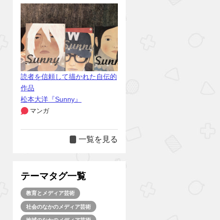
読者を信頼して描かれた自伝的
作品
松本大洋『Sunny』
マンガ
一覧を見る
テーマタグ一覧
教育とメディア芸術
社会のなかのメディア芸術
地域のなかのメディア芸術