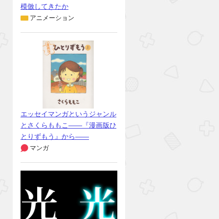
模倣してきたか
アニメーション
エッセイマンガというジャンル
とさくらももこ――『漫画版ひ
とりずもう』から――
マンガ