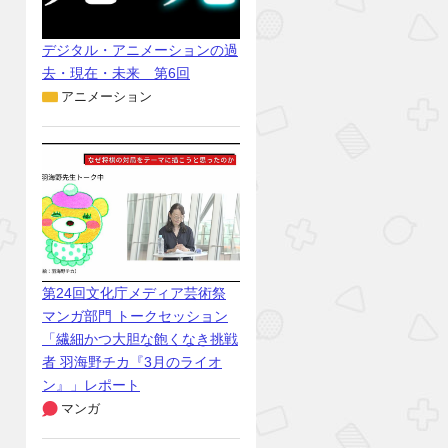
デジタル・アニメーションの過
去・現在・未来 第6回
アニメーション
第24回文化庁メディア芸術祭
マンガ部門 トークセッション
「繊細かつ大胆な飽くなき挑戦
者 羽海野チカ『3月のライオ
ン』」レポート
マンガ