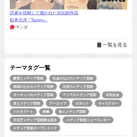
読者を信頼して描かれた自伝的作品
松本大洋『Sunny』
マンガ
一覧を見る
テーマタグ一覧
教育とメディア芸術
社会のなかのメディア芸術
地域のなかのメディア芸術
北米のメディア芸術
ヨーロッパのメディア芸術
アジアのメディア芸術
共生社会
音とメディア芸術
アーカイブ
ロボット
キャラクター
バイオアート
特撮
食とメディア芸術
文化庁メディア芸術祭を語る
メディア芸術ニュースレター
メディア芸術オープントーク