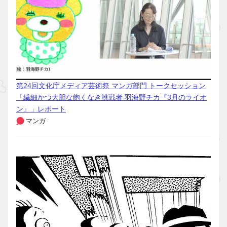
第24回文化庁メディア芸術祭 マンガ部門 トークセッション
「繊細かつ大胆な飽くなき挑戦者 羽海野チカ『3月のライオ
ン』」レポート
マンガ