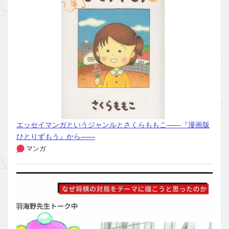
エッセイマンガというジャンルとさくらももこ――『漫画版
ひとりずもう』から――
マンガ