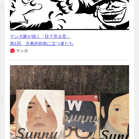
マンガ家が描く「目で見る音」
第1回 古典的前衛に立つ者たち
マンガ