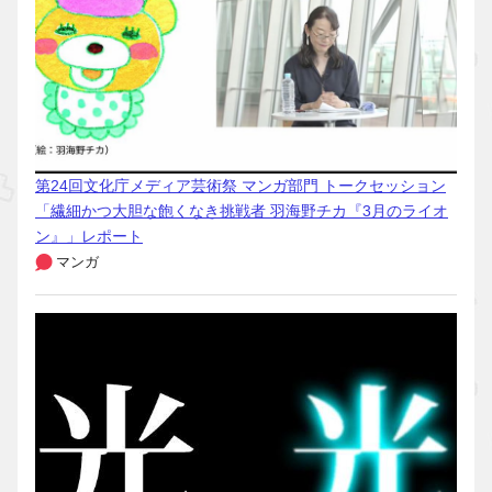
第24回文化庁メディア芸術祭 マンガ部門 トークセッション
「繊細かつ大胆な飽くなき挑戦者 羽海野チカ『3月のライオ
ン』」レポート
マンガ