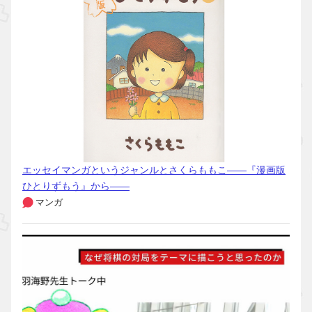
エッセイマンガというジャンルとさくらももこ――『漫画版
ひとりずもう』から――
マンガ