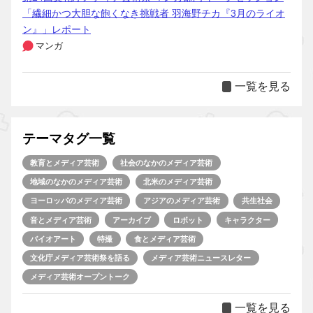
「繊細かつ大胆な飽くなき挑戦者 羽海野チカ『3月のライオ
ン』」レポート
マンガ
一覧を見る
テーマタグ一覧
教育とメディア芸術
社会のなかのメディア芸術
地域のなかのメディア芸術
北米のメディア芸術
ヨーロッパのメディア芸術
アジアのメディア芸術
共生社会
音とメディア芸術
アーカイブ
ロボット
キャラクター
バイオアート
特撮
食とメディア芸術
文化庁メディア芸術祭を語る
メディア芸術ニュースレター
メディア芸術オープントーク
一覧を見る