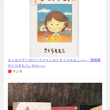
エッセイマンガというジャンルとさくらももこ――『漫画版
ひとりずもう』から――
マンガ