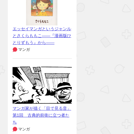
エッセイマンガというジャンル
とさくらももこ――『漫画版ひ
とりずもう』から――
マンガ
マンガ家が描く「目で見る音」
第1回 古典的前衛に立つ者た
ち
マンガ