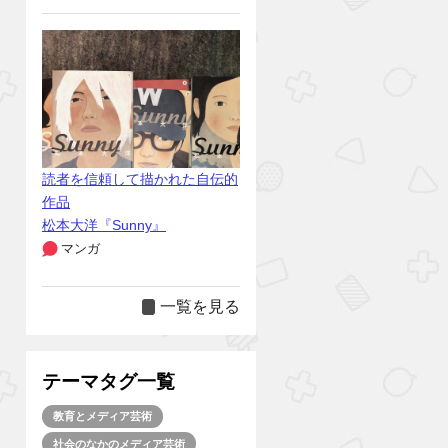
読者を信頼して描かれた自伝的
作品
松本大洋『Sunny』
マンガ
一覧を見る
テーマタグ一覧
教育とメディア芸術
社会のなかのメディア芸術