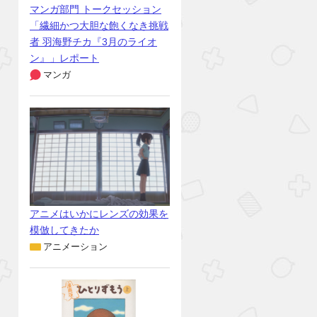
マンガ部門 トークセッション
「繊細かつ大胆な飽くなき挑戦
者 羽海野チカ『3月のライオ
ン』」レポート
マンガ
アニメはいかにレンズの効果を
模倣してきたか
アニメーション