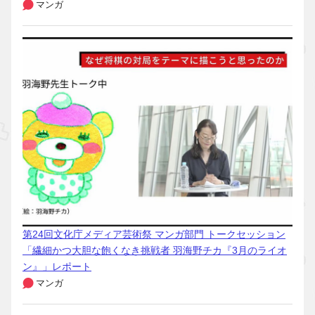
マンガ
第24回文化庁メディア芸術祭 マンガ部門 トークセッション
「繊細かつ大胆な飽くなき挑戦者 羽海野チカ『3月のライオ
ン』」レポート
マンガ