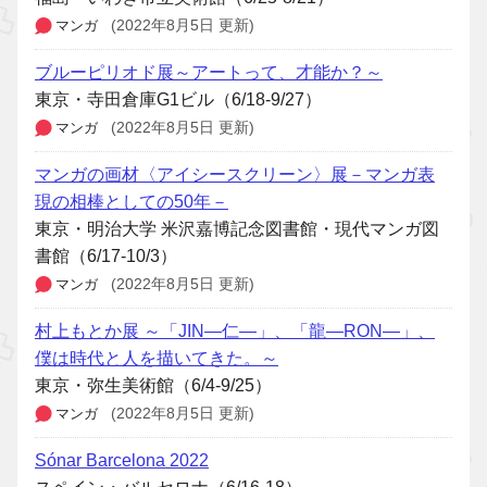
マンガ
(2022年8月5日 更新)
ブルーピリオド展～アートって、才能か？～
東京・寺田倉庫G1ビル（6/18-9/27）
マンガ
(2022年8月5日 更新)
マンガの画材〈アイシースクリーン〉展－マンガ表
現の相棒としての50年－
東京・明治大学 米沢嘉博記念図書館・現代マンガ図
書館（6/17-10/3）
マンガ
(2022年8月5日 更新)
村上もとか展 ～「JIN―仁―」、「龍―RON―」、
僕は時代と人を描いてきた。～
東京・弥生美術館（6/4-9/25）
マンガ
(2022年8月5日 更新)
Sónar Barcelona 2022