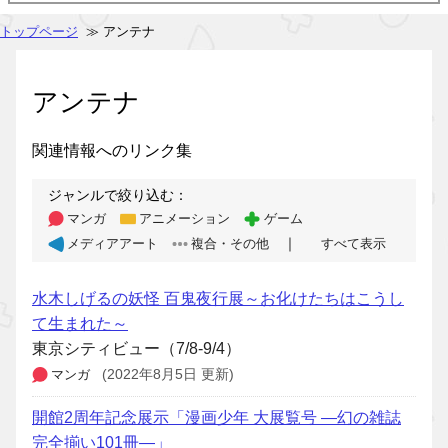
トップページ
≫ アンテナ
アンテナ
関連情報へのリンク集
ジャンルで絞り込む：
マンガ
アニメーション
ゲーム
｜
メディアアート
複合・その他
すべて表示
水木しげるの妖怪 百鬼夜行展～お化けたちはこうし
て生まれた～
東京シティビュー（7/8-9/4）
マンガ
(2022年8月5日 更新)
開館2周年記念展示「漫画少年 大展覧号 ―幻の雑誌
完全揃い101冊―」