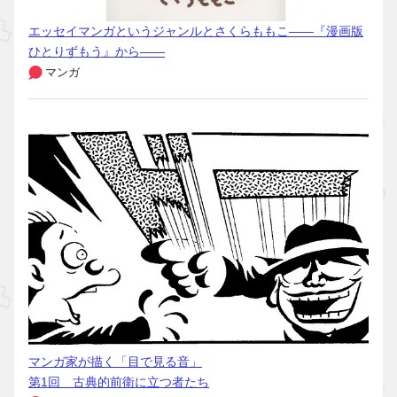
エッセイマンガというジャンルとさくらももこ――『漫画版
ひとりずもう』から――
マンガ
マンガ家が描く「目で見る音」
第1回 古典的前衛に立つ者たち