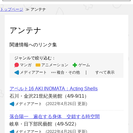
トップページ
≫ アンテナ
アンテナ
関連情報へのリンク集
ジャンルで絞り込む：
マンガ
アニメーション
ゲーム
｜
メディアアート
複合・その他
すべて表示
アペルト16 AKI INOMATA：Acting Shells
石川・金沢21世紀美術館（4/9-9/11）
メディアアート
(2022年4月26日 更新)
落合陽一 遍在する身体 交錯する時空間
岐阜・日下部民藝館（4/9-5/22）
メディアアート
(2022年4月26日 更新)