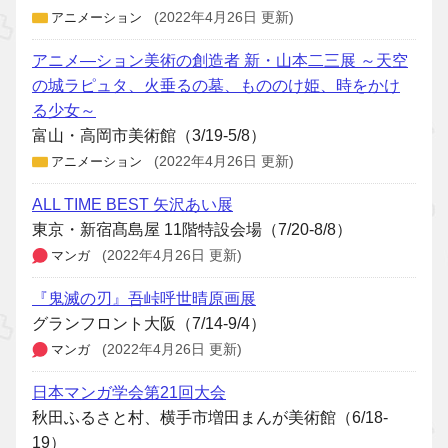
アニメーション
(2022年4月26日 更新)
アニメ―ション美術の創造者 新・山本二三展 ～天空
の城ラピュタ、火垂るの墓、もののけ姫、時をかけ
る少女～
富山・高岡市美術館（3/19-5/8）
アニメーション
(2022年4月26日 更新)
ALL TIME BEST 矢沢あい展
東京・新宿髙島屋 11階特設会場（7/20-8/8）
マンガ
(2022年4月26日 更新)
『鬼滅の刃』吾峠呼世晴原画展
グランフロント大阪（7/14-9/4）
マンガ
(2022年4月26日 更新)
日本マンガ学会第21回大会
秋田ふるさと村、横手市増田まんが美術館（6/18-
19）