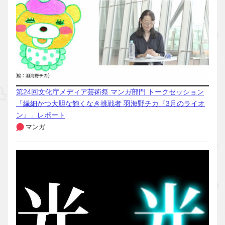
第24回文化庁メディア芸術祭 マンガ部門 トークセッション
「繊細かつ大胆な飽くなき挑戦者 羽海野チカ『3月のライオ
ン』」レポート
マンガ