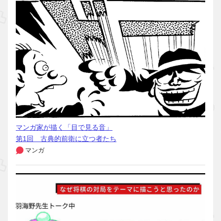
マンガ家が描く「目で見る音」
第1回 古典的前衛に立つ者たち
マンガ