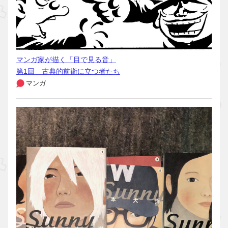
マンガ家が描く「目で見る音」
第1回 古典的前衛に立つ者たち
マンガ