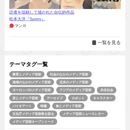
読者を信頼して描かれた自伝的作品
松本大洋『Sunny』
マンガ
一覧を見る
テーマタグ一覧
教育とメディア芸術
社会のなかのメディア芸術
地域のなかのメディア芸術
北米のメディア芸術
ヨーロッパのメディア芸術
アジアのメディア芸術
共生社会
音とメディア芸術
アーカイブ
ロボット
キャラクター
バイオアート
特撮
食とメディア芸術
文化庁メディア芸術祭を語る
メディア芸術ニュースレター
メディア芸術オープントーク