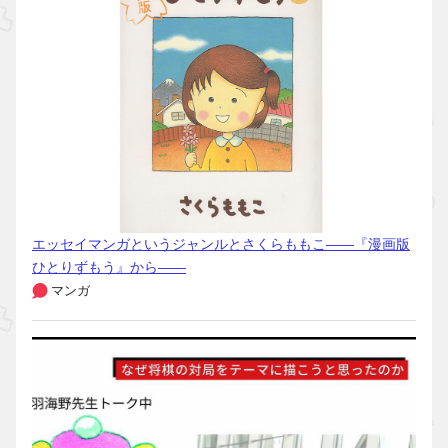
エッセイマンガというジャンルとさくらももこ――『漫画版
ひとりずもう』から――
マンガ