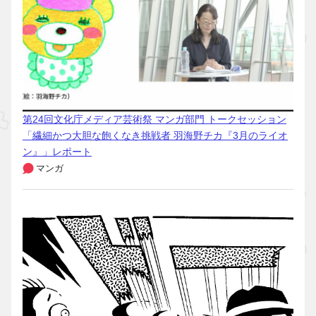
第24回文化庁メディア芸術祭 マンガ部門 トークセッション
「繊細かつ大胆な飽くなき挑戦者 羽海野チカ『3月のライオ
ン』」レポート
マンガ