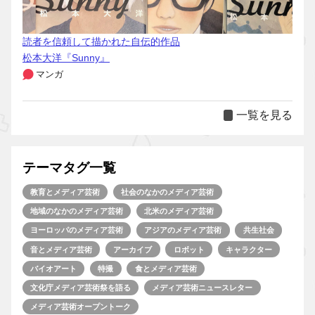
読者を信頼して描かれた自伝的作品
松本大洋『Sunny』
マンガ
一覧を見る
テーマタグ一覧
教育とメディア芸術
社会のなかのメディア芸術
地域のなかのメディア芸術
北米のメディア芸術
ヨーロッパのメディア芸術
アジアのメディア芸術
共生社会
音とメディア芸術
アーカイブ
ロボット
キャラクター
バイオアート
特撮
食とメディア芸術
文化庁メディア芸術祭を語る
メディア芸術ニュースレター
メディア芸術オープントーク