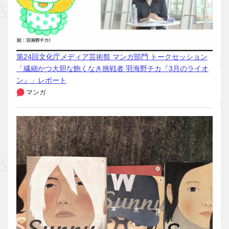
第24回文化庁メディア芸術祭 マンガ部門 トークセッション
「繊細かつ大胆な飽くなき挑戦者 羽海野チカ『3月のライオ
ン』」レポート
マンガ