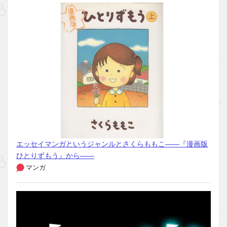
エッセイマンガというジャンルとさくらももこ――『漫画版
ひとりずもう』から――
マンガ