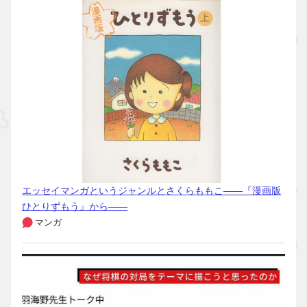
エッセイマンガというジャンルとさくらももこ――『漫画版
ひとりずもう』から――
マンガ