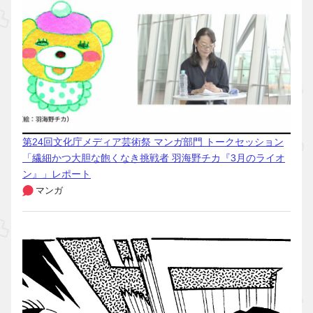
第24回文化庁メディア芸術祭 マンガ部門 トークセッション
「繊細かつ大胆な飽くなき挑戦者 羽海野チカ『3月のライオ
ン』」レポート
マンガ