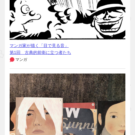
マンガ家が描く「目で見る音」
第1回 古典的前衛に立つ者たち
マンガ