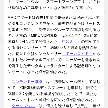
ト「ダークソウル」、スマートフォンアプリ「おさわ
り探偵なめこ栽培キット」など9作品が受賞した。
AMDアワードは過去1年間に発売または発表されたデ
ジタルコンテンツの中から、優秀作品またはサービス
を審査・選定し、制作者やグループの功績を讃えるも
の。大賞の「MIKUNOPOLIS」は2011年7月2日に米
国ロサンゼルスで開催された
「初音ミク」
の初めてと
なる海外コンサートで、約5000人の観衆を熱狂させ
た。初音ミクはシンセサイザー
「ボーカロイド」
から
生まれたバーチャルアイドルで、ユーザーを巻き込ん
で誕生したデジタルキャラクターによる記念碑的なコ
ンサートになった点が評価された。
「
ニンテンドー3DS
」は、携帯型ゲーム機としてはじ
めて「裸眼3D液晶ディスプレー」を搭載し、誰でも
気軽に3Dを楽しめる環境を実現したことで、新たな
ゲームタイトルの可能性を広めた点が評価された。
「
ダークソウル
」は、何度も繰り返して挑戦し、達成