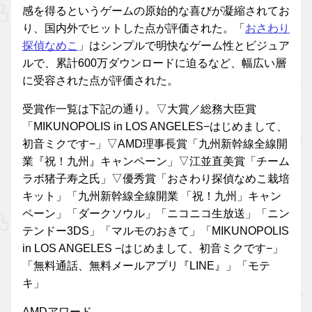
感を得るというゲームの原始的な喜びが凝縮されてお
り、国内外でヒットした点が評価された。「
おさわり
探偵なめこ
」はシンプルで明快なゲーム性とビジュア
ルで、累計600万ダウンロードに迫るなど、幅広い層
に受容された点が評価された。
受賞作一覧は下記の通り。▽大賞／総務大臣賞
「MIKUNOPOLIS in LOS ANGELES−はじめまして、
初音ミクです−」▽AMD理事長賞「九州新幹線全線開
業『祝！九州』キャンペーン」▽江並直美賞「チーム
ラボ猪子寿之氏」▽優秀賞「おさわり探偵なめこ栽培
キット」「九州新幹線全線開業 「祝！九州」キャン
ペーン」「ダークソウル」「ニコニコ生放送」「ニン
テンドー3DS」「マルモのおきて」「MIKUNOPOLIS
in LOS ANGELES −はじめまして、初音ミクです−」
「無料通話、無料メールアプリ『LINE』」「モテ
キ」
AMDアワード