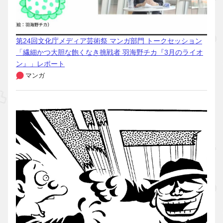
第24回文化庁メディア芸術祭 マンガ部門 トークセッション
「繊細かつ大胆な飽くなき挑戦者 羽海野チカ『3月のライオ
ン』」レポート
マンガ