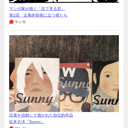
マンガ家が描く「目で見る音」
第1回 古典的前衛に立つ者たち
マンガ
読者を信頼して描かれた自伝的作品
松本大洋『Sunny』