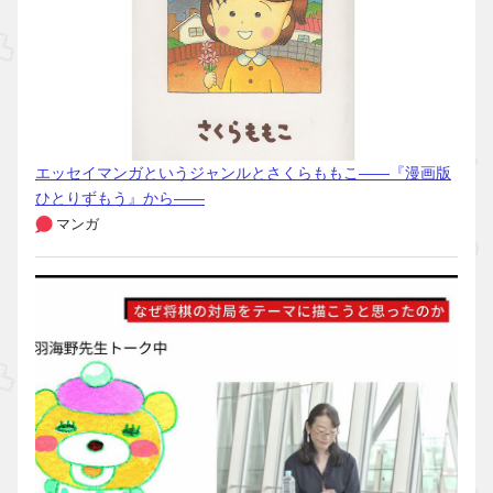
エッセイマンガというジャンルとさくらももこ――『漫画版
ひとりずもう』から――
マンガ