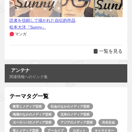
読者を信頼して描かれた自伝的作品
松本大洋『Sunny』
マンガ
一覧を見る
アンテナ
関連情報へのリンク集
テーマタグ一覧
教育とメディア芸術
社会のなかのメディア芸術
地域のなかのメディア芸術
北米のメディア芸術
ヨーロッパのメディア芸術
アジアのメディア芸術
共生社会
音とメディア芸術
アーカイブ
ロボット
キャラクター