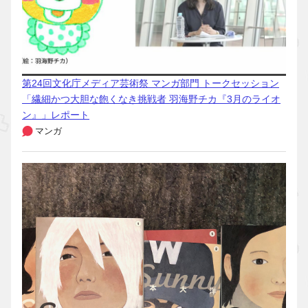
第24回文化庁メディア芸術祭 マンガ部門 トークセッション
「繊細かつ大胆な飽くなき挑戦者 羽海野チカ『3月のライオ
ン』」レポート
マンガ