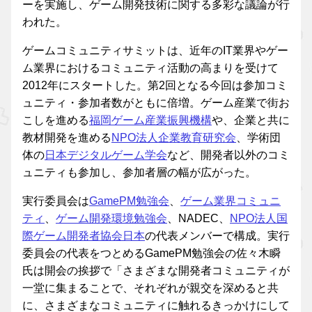
ーを実施し、ゲーム開発技術に関する多彩な議論が行
われた。
ゲームコミュニティサミットは、近年のIT業界やゲー
ム業界におけるコミュニティ活動の高まりを受けて
2012年にスタートした。第2回となる今回は参加コミ
ュニティ・参加者数がともに倍増。ゲーム産業で街お
こしを進める
福岡ゲーム産業振興機構
や、企業と共に
教材開発を進める
NPO法人企業教育研究会
、学術団
体の
日本デジタルゲーム学会
など、開発者以外のコミ
ュニティも参加し、参加者層の幅が広がった。
実行委員会は
GamePM勉強会
、
ゲーム業界コミュニ
ティ
、
ゲーム開発環境勉強会
、NADEC、
NPO法人国
際ゲーム開発者協会日本
の代表メンバーで構成。実行
委員会の代表をつとめるGamePM勉強会の佐々木瞬
氏は開会の挨拶で「さまざまな開発者コミュニティが
一堂に集まることで、それぞれが親交を深めると共
に、さまざまなコミュニティに触れるきっかけにして