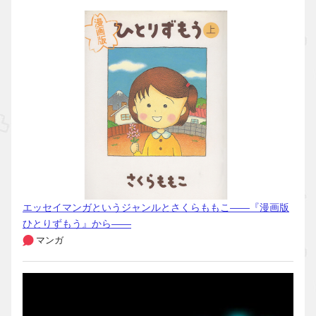
エッセイマンガというジャンルとさくらももこ――『漫画版
ひとりずもう』から――
マンガ