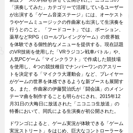
「演奏してみた」カテゴリーで活躍しているユーザー
が出演する「ゲーム音楽ステージ」には、オーケスト
ラやゲームミュージックの作曲家も出演して生演奏を
行うとのこと。「フードコート」では、ポーション、
薬草などRPG（ロールプレイングゲーム）の世界観
を体験できる個性的なメニューを提供する。現在話題
のVR技術を使用した「VRラジコン戦車バトル」や、
人気PCゲーム「マインクラフト」で作成した競技場
を使用し、4つの競技種目でナンバーワンのアスリー
トを決定する「マイクラ大運動会」など、プレイヤー
がゲームの世界を体感できるような新ブースも展開す
る。また、作曲家の伊藤賢治氏が「闘会議」のメイン
テーマ曲を制作することも明らかにされ、2015年12
月31日の大晦日に放送された「ニコニコ生放送」の
特番において、同氏による生演奏が初公開された。
ドワンゴによると、ゲーム実況が体験できる「ゲーム
実況ストリート」をはじめ、巨大なコントローラーを