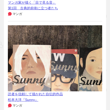
マンガ家が描く「目で見る音」
第1回 古典的前衛に立つ者たち
マンガ
読者を信頼して描かれた自伝的作品
松本大洋『Sunny』
マンガ