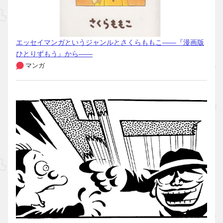
エッセイマンガというジャンルとさくらももこ――『漫画版
ひとりずもう』から――
マンガ