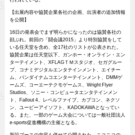
【出展内容や協賛企業各社の企画、出演者の追加情報
を公開】
16日の発表会でまず明らかになったのは協賛各社の
顔ぶれ。前回の「闘会議2015」より特別協賛をして
いる任天堂を含め、全17社のリストが公表された。
協賛企業は任天堂以下、ガンホー・オンライン・エン
ターテイメント、XFLAGＴＭスタジオ、セガグルー
プ、コナミデジタルエンタテインメント、エイチー
ム、バンダイナムコエンターテインメント、DMMゲ
ームズ、コーエーテクモゲームス、Wright Flyer
Studios、ソニー・コンピュータエンタテインメン
ト、Fallout 4、レベルファイブ、カプコン、ネクソ
ン、ユービーアイソフト、KADOKAWAとなってい
る。また、一部のゲーム大会については一般社団法人
e-sports促進機構の主催となる。
新設ブースの内容も併せて公開された。ニコニコの