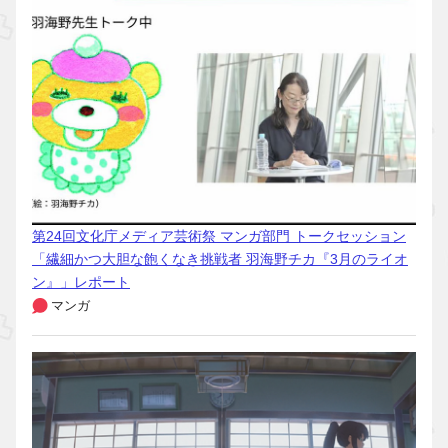
第24回文化庁メディア芸術祭 マンガ部門 トークセッション
「繊細かつ大胆な飽くなき挑戦者 羽海野チカ『3月のライオ
ン』」レポート
マンガ