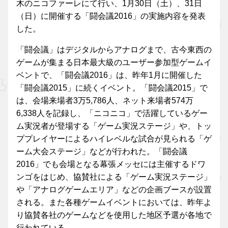
木のニコファーレにて行い、1月30日（土）、31日
（日）に開催する「闘会議2016」の実施内容を発表
した。
「闘会議」はデジタルからアナログまで、古今東西の
ゲームが集まる日本最大級のユーザー参加型ゲームイ
ベントで、「闘会議2016」は、昨年1月に開催した
「闘会議2015」に続くイベント。「闘会議2015」で
は、会場来場者3万5,786人、ネット来場者574万
6,338人を記録し、「ニコニコ」で活躍しているゲー
ム実況者が登場する「ゲーム実況ステージ」や、トッ
ププレイヤーによるハイレベルな試合が見られる「ゲ
ーム大会ステージ」などが行われた。「闘会議
2016」でも会場となる幕張メッセには主催するドワ
ンゴをはじめ、協賛社による「ゲーム実況ステージ」
や「アナログゲームエリア」などの企画ブースが設置
される。また各種ゲームイベントにおいては、昨年よ
り協賛各社のゲームなどを使用した地区予選が各地で
行われている。