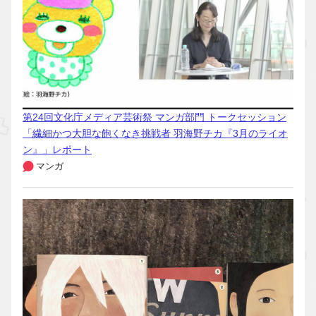
第24回文化庁メディア芸術祭 マンガ部門 トークセッション
「繊細かつ大胆な飽くなき挑戦者 羽海野チカ『3月のライオ
ン』」レポート
マンガ