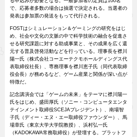
る申込みが必要となる。一般参加者の定員は100名
で、応募者多数の場合は抽選で決定される。当選者の
発表は参加票の発送をもって代行される。
FOSTはシミュレーション＆ゲーミングの研究をはじ
め、社会や文化の文脈の中で科学技術の融合を促進さ
せる研究課題に対する助成事業と、その成果を広く還
元する普及啓発活動などを行っている。理事長を襟川
陽一氏（株式会社コーエーテクモホールディングス代
表取締役社長）、専務理事を襟川恵子氏（同代表取締
役会長）が務めるなど、ゲーム産業と関係が深い点が
特徴だ。
記念講演会では「ゲームの未来」をテーマに襟川陽一
氏をはじめ、盛田厚氏（ソニー・コンピュータエンタ
テインメント取締役SCEJAプレジデント）、南場智
子氏（ディー・エヌ・エー取締役ファウンダー）、馬
場章氏（東京大学大学院教授）、浜村弘一氏
（KADOKAWA常務取締役）が登壇する。プラットフ