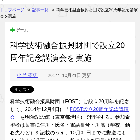
トップページ
≫
記事一覧
≫ 科学技術融合振興財団で設立20周年記念講演
会を実施
ゲーム
科学技術融合振興財団で設立20
周年記念講演会を実施
小野 憲史
2014年10月21日 更新
科学技術融合振興財団（FOST）は設立20周年を記念
して、2014年12月4日に「
FOST設立20周年記念講演
会
」を明治記念館（東京都港区）で開催する。参加希
望者は葉書に住所・氏名・電話番号・所属（学校、勤
務先など）を記載のうえ、10月31日までに郵送によ