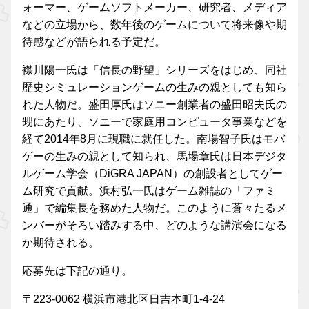
ォーマー、ゲームソフトメーカー、研究者、メディア
などの立場から、数年後のゲームについて将来像や期
待感などが語られる予定だ。
襟川陽一氏は「信長の野望」シリーズをはじめ、同社
歴史シミュレーションゲームの生みの親としても知ら
れた人物だ。盛田厚氏はソニー創業者の盛田昭夫氏の
甥にあたり、ソニーで家庭用コンピュータ事業などを
経て2014年8月に現職に就任した。南場智子氏はモバ
ゲーの生みの親として知られ、馬場章氏は日本デジタ
ルゲーム学会（DiGRA JAPAN）の創設者としてゲー
ム研究で貢献。浜村弘一氏はゲーム雑誌の「ファミ
通」で編集長を務めた人物だ。このように蒼々たるメ
ンバーがそろい踏みする中、どのような講演会になる
か期待される。
応募先は下記の通り。
〒223-0062 横浜市港北区日吉本町1-4-24