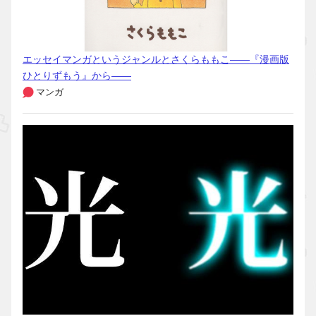
エッセイマンガというジャンルとさくらももこ――『漫画版
ひとりずもう』から――
マンガ