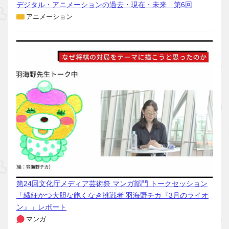
デジタル・アニメーションの過去・現在・未来 第6回
アニメーション
第24回文化庁メディア芸術祭 マンガ部門 トークセッション
「繊細かつ大胆な飽くなき挑戦者 羽海野チカ『3月のライオ
ン』」レポート
マンガ