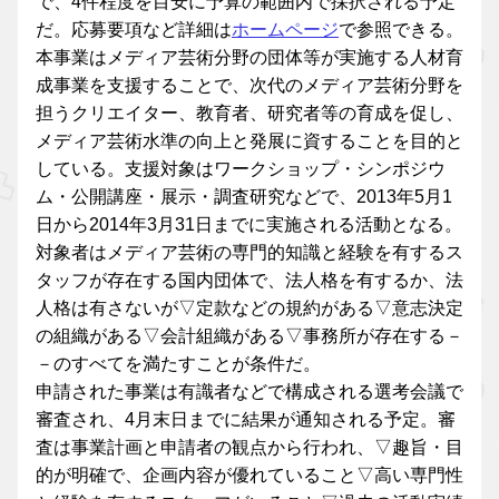
で、4件程度を目安に予算の範囲内で採択される予定
だ。応募要項など詳細は
ホームページ
で参照できる。
本事業はメディア芸術分野の団体等が実施する人材育
成事業を支援することで、次代のメディア芸術分野を
担うクリエイター、教育者、研究者等の育成を促し、
メディア芸術水準の向上と発展に資することを目的と
している。支援対象はワークショップ・シンポジウ
ム・公開講座・展示・調査研究などで、2013年5月1
日から2014年3月31日までに実施される活動となる。
対象者はメディア芸術の専門的知識と経験を有するス
タッフが存在する国内団体で、法人格を有するか、法
人格は有さないが▽定款などの規約がある▽意志決定
の組織がある▽会計組織がある▽事務所が存在する－
－のすべてを満たすことが条件だ。
申請された事業は有識者などで構成される選考会議で
審査され、4月末日までに結果が通知される予定。審
査は事業計画と申請者の観点から行われ、▽趣旨・目
的が明確で、企画内容が優れていること▽高い専門性