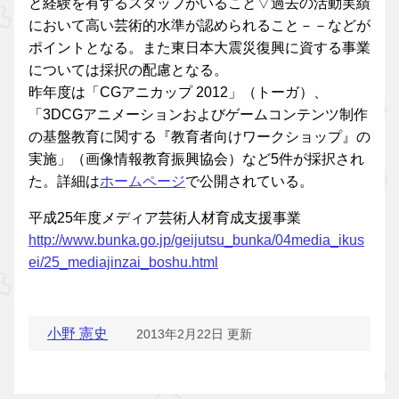
と経験を有するスタッフがいること▽過去の活動実績
において高い芸術的水準が認められること－－などが
ポイントとなる。また東日本大震災復興に資する事業
については採択の配慮となる。
昨年度は「CGアニカップ 2012」（トーガ）、
「3DCGアニメーションおよびゲームコンテンツ制作
の基盤教育に関する『教育者向けワークショップ』の
実施」（画像情報教育振興協会）など5件が採択され
た。詳細は
ホームページ
で公開されている。
平成25年度メディア芸術人材育成支援事業
http://www.bunka.go.jp/geijutsu_bunka/04media_ikus
ei/25_mediajinzai_boshu.html
小野 憲史
2013年2月22日 更新