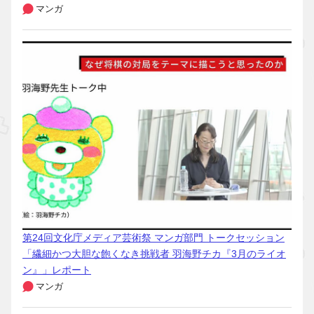
マンガ
第24回文化庁メディア芸術祭 マンガ部門 トークセッション
「繊細かつ大胆な飽くなき挑戦者 羽海野チカ『3月のライオ
ン』」レポート
マンガ