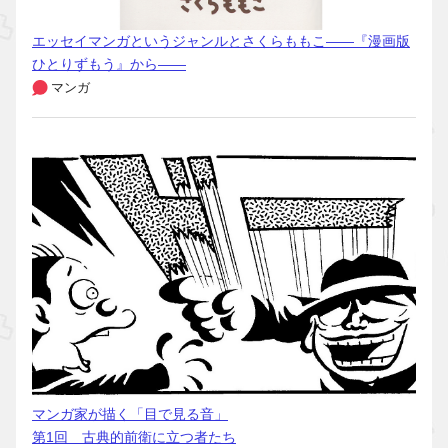
エッセイマンガというジャンルとさくらももこ――『漫画版
ひとりずもう』から――
マンガ
マンガ家が描く「目で見る音」
第1回 古典的前衛に立つ者たち