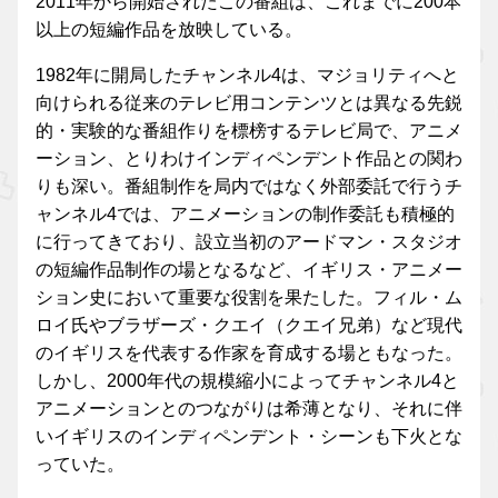
2011年から開始されたこの番組は、これまでに200本
以上の短編作品を放映している。
1982年に開局したチャンネル4は、マジョリティへと
向けられる従来のテレビ用コンテンツとは異なる先鋭
的・実験的な番組作りを標榜するテレビ局で、アニメ
ーション、とりわけインディペンデント作品との関わ
りも深い。番組制作を局内ではなく外部委託で行うチ
ャンネル4では、アニメーションの制作委託も積極的
に行ってきており、設立当初のアードマン・スタジオ
の短編作品制作の場となるなど、イギリス・アニメー
ション史において重要な役割を果たした。フィル・ム
ロイ氏やブラザーズ・クエイ（クエイ兄弟）など現代
のイギリスを代表する作家を育成する場ともなった。
しかし、2000年代の規模縮小によってチャンネル4と
アニメーションとのつながりは希薄となり、それに伴
いイギリスのインディペンデント・シーンも下火とな
っていた。