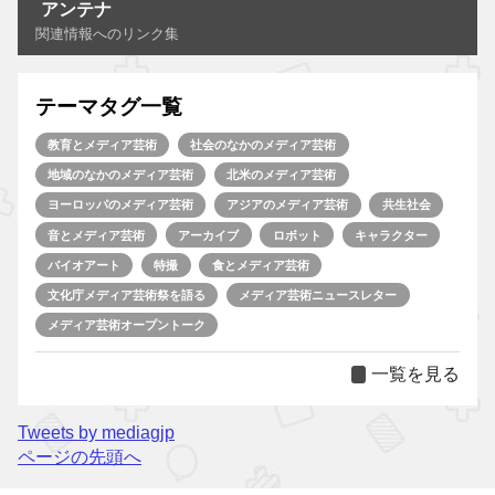
アンテナ
関連情報へのリンク集
テーマタグ一覧
教育とメディア芸術
社会のなかのメディア芸術
地域のなかのメディア芸術
北米のメディア芸術
ヨーロッパのメディア芸術
アジアのメディア芸術
共生社会
音とメディア芸術
アーカイブ
ロボット
キャラクター
バイオアート
特撮
食とメディア芸術
文化庁メディア芸術祭を語る
メディア芸術ニュースレター
メディア芸術オープントーク
一覧を見る
Tweets by mediagjp
ページの先頭へ