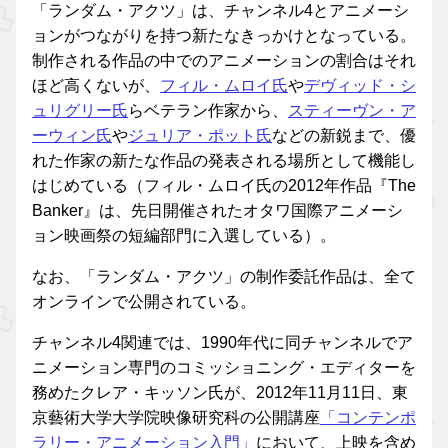
「ランダム・アクツ」は、チャンネル4とアニメーシ
ョンがつながりを持つ新たなきっかけとなっている。
制作される作品の中でのアニメーションの割合はそれ
ほど高くないが、
フィル・ムロイ氏
や
デヴィッド・シ
ュリグリー氏
らベテラン作家から、
スティーヴン・ア
ーウィン氏
や
ジュリア・ポット氏
などの新鋭まで、優
れた作家の新たな作品の発表される場所として機能し
はじめている（フィル・ムロイ氏の2012年作品『The
Banker』は、先日開催されたオタワ国際アニメーシ
ョン映画祭の短編部門に入選している）。
なお、「ランダム・アクツ」の制作委託作品は、全て
オンラインで公開されている。
チャンネル4関連では、1990年代に同チャンネルでア
ニメーション専門のコミッショニング・エディターを
務めたクレア・キッソン氏が、2012年11月11日、東
京藝術大学大学院映像研究科の公開講座
「コンテンポ
ラリー・アニメーション入門」
において、上映を含め