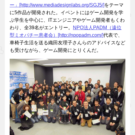
ー」[http://www.mediadesignlabs.org/SGJ5/]
をテーマ
に5作品が開発された。イベントにはゲーム開発を学
ぶ学生を中心に、ITエンジニアやゲーム開発者もくわ
わり、全39名がエントリー。
NPO法人PADM（遠位
型ミオパチー患者会）[http://npopadm.com/]
代表で、
車椅子生活を送る織田友理子さんらのアドバイスなど
も受けながら、ゲーム開発にとりくんだ。