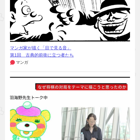
マンガ家が描く「目で見る音」
第1回 古典的前衛に立つ者たち
マンガ