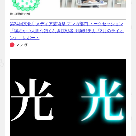
第24回文化庁メディア芸術祭 マンガ部門 トークセッション
「繊細かつ大胆な飽くなき挑戦者 羽海野チカ『3月のライオ
ン』」レポート
マンガ