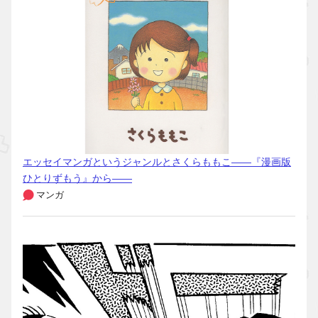
エッセイマンガというジャンルとさくらももこ――『漫画版
ひとりずもう』から――
マンガ