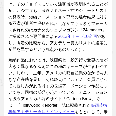
は、そのチョイスについて違和感が表明されることが
多い。今年度も、最終ノミネート前のショートリスト
の発表時、短編アニメーション部門の選考結果に対す
る不満が随所で発せられた（なかでも大きくフォーカ
スされたのはカナダのウェブマガジン「24 Images」
に掲載された専門家による
2013年トップ10企画
であ
り、両者の比較から、アカデミー賞のリストの選定に
疑問を呈するという観点のものだった）。
短編作品においては、映画祭と一般興行で受容の層が
大きく異なるがゆえにこの種のギャップが生まれやす
い。しかし、近年、アメリカの映画産業のなかでも大
きな存在感を見せ、それゆえにアカデミー会員にとっ
ても親しみがあるはずの長編アニメーション作品につ
いても、同様の反発が起こっている。アニメーション
を扱うアメリカの著名サイト「Cartoon Brew」で
は、「Hollywood Reporter」誌に掲載された
映画芸術
科学アカデミー会員のインタビュー
をもとにして、米