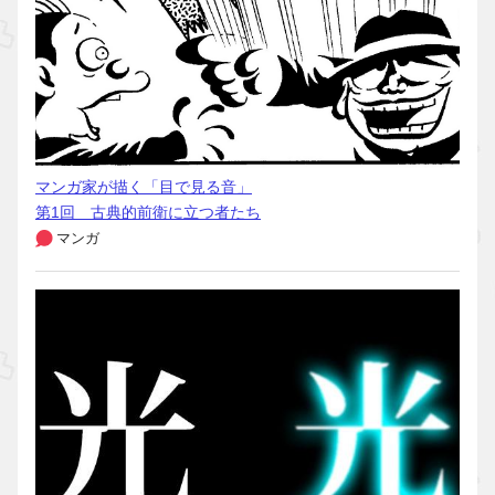
マンガ家が描く「目で見る音」
第1回 古典的前衛に立つ者たち
マンガ