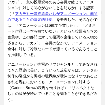
アカデミー賞の投票資格のある会員が総じてアニメー
ションに対して関心がないことを明らかにする記事
（「
アカデミー賞投票者たちがアニメーションに無関
心であることの決定的証拠
」を発表した。そのなかで
は、「アニメーションは6歳で卒業した」、「ノミネ
ート作品は一本も観ていない」といった投票者たちの
言葉や、この部門に対して投票を棄権している人物の
多さから、アカデミー会員のなかで、アニメーション
全体に対して冷淡なムードが漂っているであろうこと
を推測している。
アニメーションが実写のサブジャンルとしてみなされ
てきた歴史は長い。こういった反応からは、デジタル
制作の隆盛から両者の境界線が曖昧になりつつあると
される現在においても、アニメーションに対する
（Cartoon Brewの表現を借りれば）「リスペクトな
し」の状況が続いていることを知ることができるだろ
う。