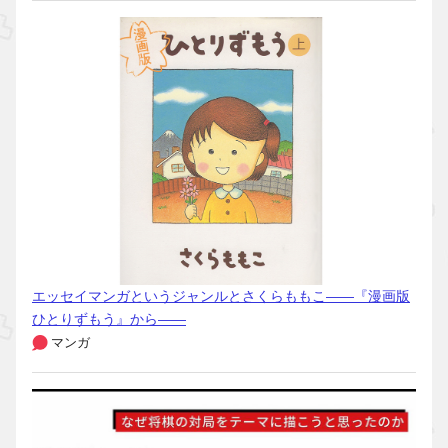
エッセイマンガというジャンルとさくらももこ――『漫画版
ひとりずもう』から――
マンガ