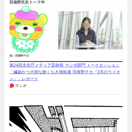
第24回文化庁メディア芸術祭 マンガ部門 トークセッション
「繊細かつ大胆な飽くなき挑戦者 羽海野チカ『3月のライオ
ン』」レポート
マンガ