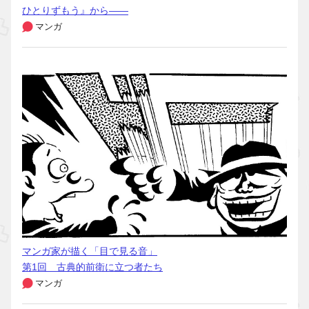
ひとりずもう』から――
マンガ
マンガ家が描く「目で見る音」
第1回 古典的前衛に立つ者たち
マンガ