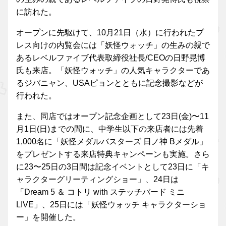
に訪れた。
オープンに先駆けて、10月21日（水）に行われたプ
レス向けの内覧会には「妖怪ウォッチ」の生みの親で
あるレベルファイブ代表取締役社長/CEOの日野晃博
氏も来店。「妖怪ウォッチ」の人気キャラクターであ
るジバニャン、USAピョンとともに記念撮影などが
行われた。
また、同店ではオープン記念企画として23日(金)〜11
月1日(日)までの間に、中学生以下の来店者には先着
1,000名に「妖怪メダルバスターズ 日ノ神 Bメダル」
をプレゼントする来店特典キャンペーンも実施。さら
に23〜25日の3日間は記念イベントとして23日に「キ
ャラクターグリーティングショー」、24日は
「Dream 5 ＆ コトリ with ステッチバード ミニ
LIVE」、25日には「妖怪ウォッチ キャラクターショ
ー」を開催した。