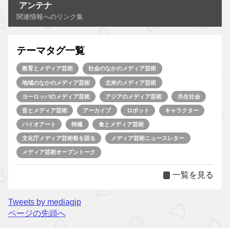
アンテナ
関連情報へのリンク集
テーマタグ一覧
教育とメディア芸術
社会のなかのメディア芸術
地域のなかのメディア芸術
北米のメディア芸術
ヨーロッパのメディア芸術
アジアのメディア芸術
共生社会
音とメディア芸術
アーカイブ
ロボット
キャラクター
バイオアート
特撮
食とメディア芸術
文化庁メディア芸術祭を語る
メディア芸術ニュースレター
メディア芸術オープントーク
一覧を見る
Tweets by mediagjp
ページの先頭へ