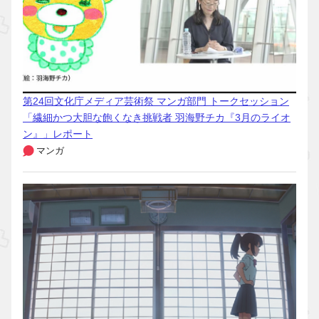
第24回文化庁メディア芸術祭 マンガ部門 トークセッション
「繊細かつ大胆な飽くなき挑戦者 羽海野チカ『3月のライオ
ン』」レポート
マンガ