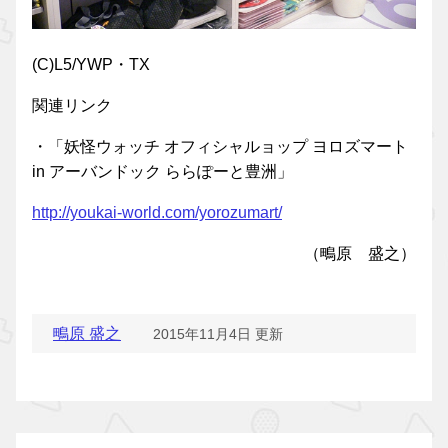
(C)L5/YWP・TX
関連リンク
・「妖怪ウォッチ オフィシャルョップ ヨロズマート
in アーバンドック ららぽーと豊洲」
http://youkai-world.com/yorozumart/
（鴫原 盛之）
鴫原 盛之
2015年11月4日 更新